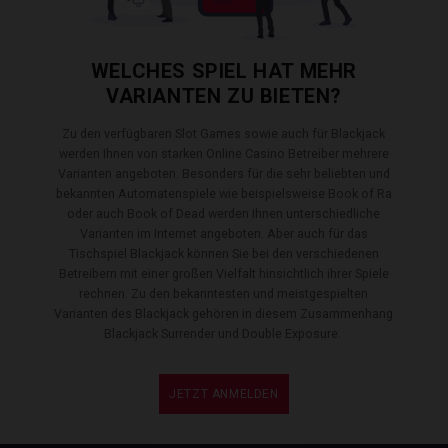
WELCHES SPIEL HAT MEHR
VARIANTEN ZU BIETEN?
Zu den verfügbaren Slot Games sowie auch für Blackjack
werden Ihnen von starken Online Casino Betreiber mehrere
Varianten angeboten. Besonders für die sehr beliebten und
bekannten Automatenspiele wie beispielsweise Book of Ra
oder auch Book of Dead werden Ihnen unterschiedliche
Varianten im Internet angeboten. Aber auch für das
Tischspiel Blackjack können Sie bei den verschiedenen
Betreibern mit einer großen Vielfalt hinsichtlich ihrer Spiele
rechnen. Zu den bekanntesten und meistgespielten
Varianten des Blackjack gehören in diesem Zusammenhang
Blackjack Surrender und Double Exposure.
JETZT ANMELDEN