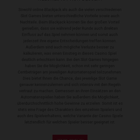
Sowohl online Blackjack als auch die vielen verschiedenen
Slot Games bieten unterschiedliche Vorteile sowie auch
Nachteile. Beim Blackjack können Sie den großen Vorteil
genießen, dass sie während jeder Runde auch direkten
Einfluss auf das Spiel nehmen können und somit auch
jederzeit ihre eigene Entscheidungen treffen können.
Außerdem sind auch mögliche Verluste besser zu
kalkulieren, was einen Einstieg in dieses Casino Spiel
deutlich erleichtern kann. Bei den Slot Games hingegen
haben Sie die Möglichkeit, schon mit sehr geringen
Centbeträgen am jeweiligen Automatenspiel teilzunehmen.
Dies bietet Ihnen die Chance, das jeweilige Slot Game
genauer kennenzulernen und sich intensiv mit den Regeln
vertraut zu machen. Gemessen an ihren Einsätzen an den
Automatenspielen haben Sie außerdem die Möglichkeit,
überdurchschnittlich hohe Gewinne zu erzielen. Somit ist es
stets eine Frage des Charakters des einzelnen Spielers und
auch des Spielverhaltens, welche Variante der Casino Spiele
letztendlich für welchen Spieler besser geeignet ist.