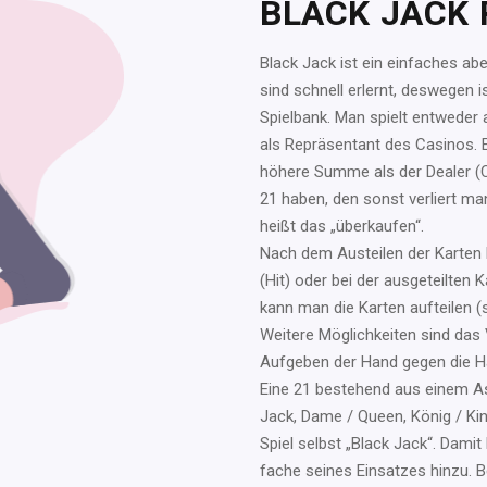
BLACK JACK
Black Jack
ist ein einfaches abe
sind schnell erlernt, deswegen i
Spielbank. Man spielt entweder a
als Repräsentant des Casinos. 
höhere Summe als der Dealer (C
21 haben, den sonst verliert m
heißt das „überkaufen“.
Nach dem Austeilen der Karten 
(Hit) oder bei der ausgeteilten
kann man die Karten aufteilen (
Weitere Möglichkeiten sind das
Aufgeben der Hand gegen die Hä
Eine 21 bestehend aus einem As
Jack, Dame / Queen, König / Ki
Spiel selbst „Black Jack“. Dami
fache seines Einsatzes hinzu. 