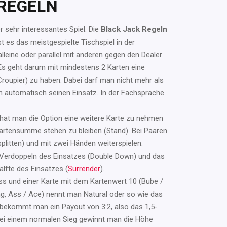
 REGELN
r sehr interessantes Spiel. Die
Black Jack Regeln
st es das meistgespielte Tischspiel in der
lleine oder parallel mit anderen gegen den Dealer
Es geht darum mit mindestens 2 Karten eine
roupier) zu haben. Dabei darf man nicht mehr als
an automatisch seinen Einsatz. In der Fachsprache
hat man die Option eine weitere Karte zu nehmen
 Kartensumme stehen zu bleiben (Stand). Bei Paaren
splitten) und mit zwei Händen weiterspielen.
 Verdoppeln des Einsatzes (Double Down) und das
lfte des Einsatzes (
Surrender
).
s und einer Karte mit dem Kartenwert 10 (Bube /
ng, Ass / Ace) nennt man Natural oder so wie das
t bekommt man ein Payout von 3:2, also das 1,5-
Bei einem normalen Sieg gewinnt man die Höhe