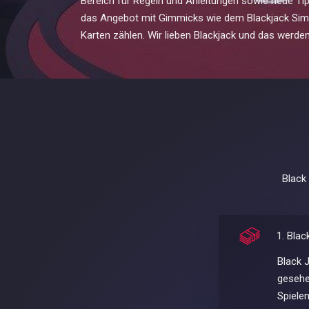
Bereich für Regeln und Anleitungen sowie neue Tip
das Angebot mit Gimmicks wie dem Blackjack Sim
Karten zählen. Wir lieben Blackjack und das werden
Black
1. Blac
Black 
gesehe
Spiele