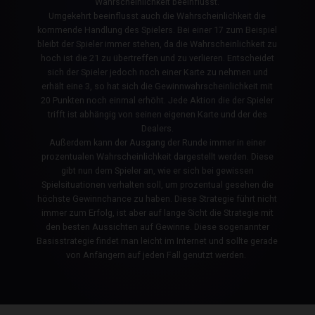
Wahrscheinlichkeit beeinflusst.
Umgekehrt beeinflusst auch die Wahrscheinlichkeit die
kommende Handlung des Spielers. Bei einer 17 zum Beispiel
bleibt der Spieler immer stehen, da die Wahrscheinlichkeit zu
hoch ist die 21 zu übertreffen und zu verlieren. Entscheidet
sich der Spieler jedoch noch einer Karte zu nehmen und
erhält eine 3, so hat sich die Gewinnwahrscheinlichkeit mit
20 Punkten noch einmal erhöht. Jede Aktion die der Spieler
trifft ist abhängig von seinen eigenen Karte und der des
Dealers.
Außerdem kann der Ausgang der Runde immer in einer
prozentualen Wahrscheinlichkeit dargestellt werden. Diese
gibt nun dem Spieler an, wie er sich bei gewissen
Spielsituationen verhalten soll, um prozentual gesehen die
höchste Gewinnchance zu haben. Diese Strategie führt nicht
immer zum Erfolg, ist aber auf lange Sicht die Strategie mit
den besten Aussichten auf Gewinne. Diese sogenannter
Basisstrategie findet man leicht im Internet und sollte gerade
von Anfängern auf jeden Fall genutzt werden.