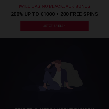
IWILD CASINO BLACKJACK BONUS
200% UP TO €1000 + 200 FREE SPINS
JETZT SPIELEN