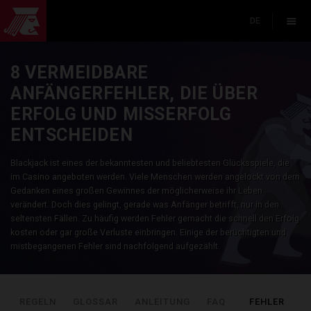
DE
8 VERMEIDBARE
ANFÄNGERFEHLER, DIE ÜBER
ERFOLG UND MISSERFOLG
ENTSCHEIDEN
Blackjack ist eines der bekanntesten und beliebtesten Glücksspiele, die
im Casino angeboten werden. Viele Menschen werden angelockt von dem
Gedanken eines großen Gewinnes der möglicherweise ihr Leben
verändert. Doch dies gelingt, gerade was Anfänger betrifft, nur in den
seltensten Fällen. Zu häufig werden Fehler gemacht die schnell den Erfolg
kosten oder gar große Verluste einbringen. Einige der berüchtigten und
mistbegangenen Fehler sind nachfolgend aufgezählt.
REGELN
GLOSSAR
ANLEITUNG
FAQ
FEHLER