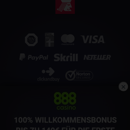
×
18+. GLÜCKSSPIEL KANN SÜCHTIG MACHEN - HILFE FINDEN SIE
AUF
WWW.BZGA.DE