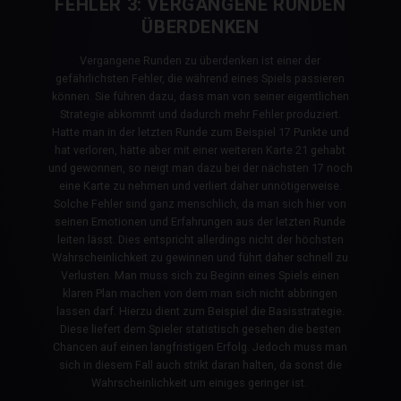
FEHLER 3: VERGANGENE RUNDEN
ÜBERDENKEN
Vergangene Runden zu überdenken ist einer der
gefährlichsten Fehler, die während eines Spiels passieren
können. Sie führen dazu, dass man von seiner eigentlichen
Strategie abkommt und dadurch mehr Fehler produziert.
Hatte man in der letzten Runde zum Beispiel 17 Punkte und
hat verloren, hätte aber mit einer weiteren Karte 21 gehabt
und gewonnen, so neigt man dazu bei der nächsten 17 noch
eine Karte zu nehmen und verliert daher unnötigerweise.
Solche Fehler sind ganz menschlich, da man sich hier von
seinen Emotionen und Erfahrungen aus der letzten Runde
leiten lässt. Dies entspricht allerdings nicht der höchsten
Wahrscheinlichkeit zu gewinnen und führt daher schnell zu
Verlusten. Man muss sich zu Beginn eines Spiels einen
klaren Plan machen von dem man sich nicht abbringen
lassen darf. Hierzu dient zum Beispiel die Basisstrategie.
Diese liefert dem Spieler statistisch gesehen die besten
Chancen auf einen langfristigen Erfolg. Jedoch muss man
sich in diesem Fall auch strikt daran halten, da sonst die
Wahrscheinlichkeit um einiges geringer ist.