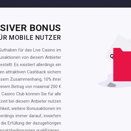
SIVER BONUS
ÜR MOBILE NUTZER
 Guthaben für das Live Casino im
usaktionen von diesem Anbieter
tellt. Es existiert allerdings ein
en attraktiven Cashback sichern
diesem Zusammenhang, 10% ihrer
 einem Betrag von maximal 200 €
asino Club können Sie für alle
tzeit bei diesem Anbieter nutzen
chkeit, weitere Bonusaktionen im
lerdings immer darauf, inwiefern
r die Erfüllung der dazugehörigen
satzbedingungen qualifizieren.