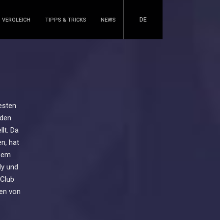
DE
VERGLEICH
TIPPS & TRICKS
NEWS
esten
nden
lt. Da
n, hat
esem
dy und
 Club
len von