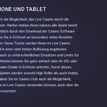
ONE UND TABLET
ch die Möglichkeit, das Live Casino durch die
en. Hierbei stehen ihnen nahezu alle Spiele bereit.
ießlich durch den Download der Casino Software
n Sie in Echtzeit an besonders vielen Roulette-
en. Diese Tische werden ihnen im Live Casino
d in einer sehr hohen Auflösung angeboten.
uch zu unterschiedlichen Einsätzen und Limits für
ierbei können Sie ganz einfach über ihr iOS oder
alen Dealer in Echtzeit antreten. Durch dieses
Spielen werden sowohl High Roller als auch Hobby
ben Sie im Casino Club auch die Möglichkeit,
ie im Live Casino verwenden können, auch über die
mzusetzen.