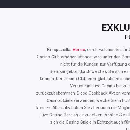
EXKLU
F
Ein spezieller
Bonus
, durch welchen Sie ihr
Casino Club erhöhen können, wird unter den Bon
nicht für die Kunden zur Verfügung ges
Bonusangebot, durch welches Sie sich ein
können. Der Casino Club ermöglicht ihnen in 
Verluste im Live Casino bis zu
zurückzubekommen. Diese Cashback Aktion vom C
Casino Spiele verwenden, welche Sie in Ech
können. Alternativ haben Sie aber auch die Mögli
Live Casino Bereich einzusetzen. Achten Sie al
sich die Casino Spiele in Echtzeit auch fü
Um