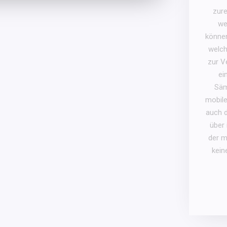
zure
we
können
welch
zur V
ei
Säm
mobile
auch d
über 
der m
kein