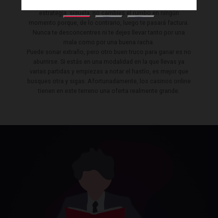
es que mantengas siempre la cabeza fría. Si tienes una
estrategia, síguela, no cambies el rumbo en ningún
momento porque, de lo contrario, luego te pasará factura.
Nunca te desconcentres ni te dejes llevar tanto por una
mala como por una buena racha.
Puede sonar extraño, pero otro buen truco para ganar es no
aburrirse. Si estás en una modalidad en la que llevas ya
varias partidas y empiezas a notar el hastío, es mejor que
busques otra y sigas. Afortunadamente, los casinos online
tienen en este terreno una oferta realmente grande.