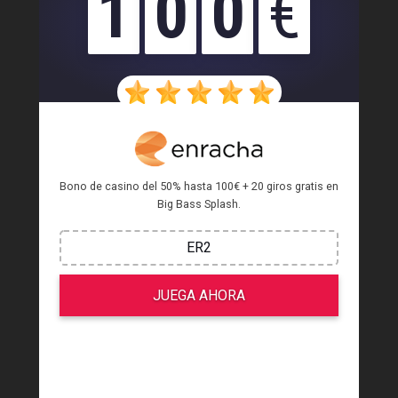
1
0
0
€
Bono de casino del 50% hasta 100€ + 20 giros gratis en
Big Bass Splash.
MEJORES TRUCOS PARA GANAR
AL BLACKJACK ONLINE
ER2
Si quieres ganar, necesitas tener de tu parte ciertas bazas a
JUEGA AHORA
favor. Hemos de recordarte que el azar hace de las suyas
también en este juego, pero eso no impide que, si usas los
mejores trucos para ganar al blackjack online, no puedas
asegurarte una buena racha de victorias y unos interesantes
ingresos por tus partidas.
El primero de los trucos de Blackjack que debemos señalar