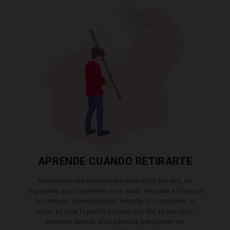
APRENDE CUÁNDO RETIRARTE
No siempre vas a tener una buena racha, por eso, es
importante que lo siguiente se te quede marcado a fuego en
la memoria: aprende cuándo retirarte. En ocasiones, lo
mejor es dejar la partida y seguir otro día, ya que de lo
contrario sufrirás unas pérdidas que pueden ser