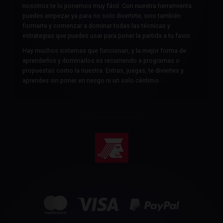
nosotros te lo ponemos muy fácil. Con nuestra herramienta
puedes empezar ya para no solo divertirte, sino también
formarte y comenzar a dominar todas las técnicas y
estrategias que puedes usar para poner la partida a tu favor.
Hay muchos sistemas que funcionan, y la mejor forma de
aprenderlos y dominarlos es recurriendo a programas o
propuestas como la nuestra. Entras, juegas, te diviertes y
aprendes sin poner en riesgo ni un solo céntimo.