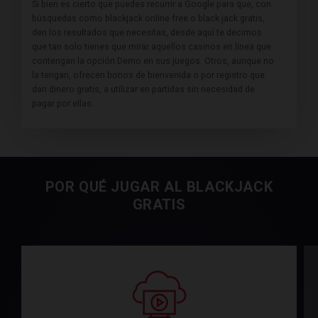
Si bien es cierto que puedes recurrir a Google para que, con
búsquedas como blackjack online free o black jack gratis,
den los resultados que necesitas, desde aquí te decimos
que tan solo tienes que mirar aquellos casinos en línea que
contengan la opción Demo en sus juegos. Otros, aunque no
la tengan, ofrecen bonos de bienvenida o por registro que
dan dinero gratis, a utilizar en partidas sin necesidad de
pagar por ellas.
POR QUÉ JUGAR AL BLACKJACK
GRATIS