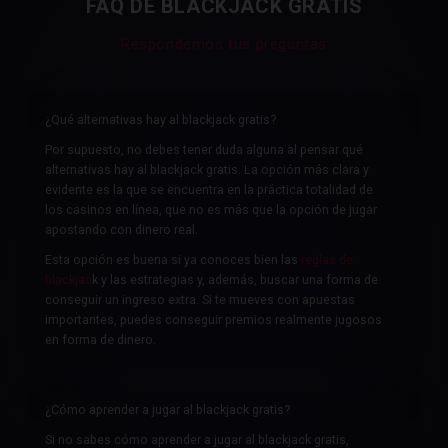
FAQ DE BLACKJACK GRATIS
Respondemos tus preguntas
¿Qué alternativas hay al blackjack gratis?
Por supuesto, no debes tener duda alguna al pensar qué
alternativas hay al blackjack gratis. La opción más clara y
evidente es la que se encuentra en la práctica totalidad de
los casinos en línea, que no es más que la opción de jugar
apostando con dinero real.
Esta opción es buena si ya conoces bien las
reglas de
blackjac
k y las estrategias y, además, buscar una forma de
conseguir un ingreso extra. Si te mueves con apuestas
importantes, puedes conseguir premios realmente jugosos
en forma de dinero.
¿Cómo aprender a jugar al blackjack gratis?
Si no sabes cómo aprender a jugar al blackjack gratis,