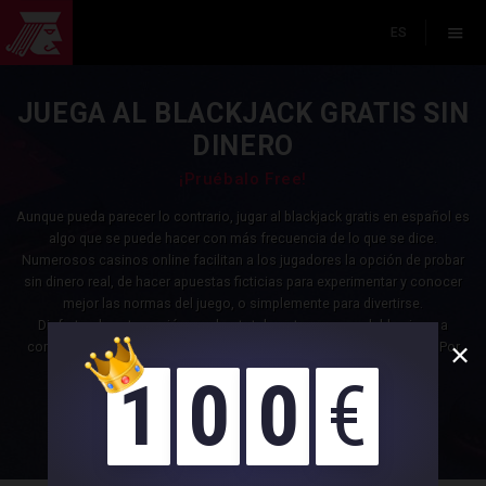
ES
JUEGA AL BLACKJACK GRATIS SIN
DINERO
¡Pruébalo Free!
Aunque pueda parecer lo contrario, jugar al blackjack gratis en español es
algo que se puede hacer con más frecuencia de lo que se dice.
Numerosos casinos online facilitan a los jugadores la opción de probar
sin dinero real, de hacer apuestas ficticias para experimentar y conocer
mejor las normas del juego, o simplemente para divertirse.
Disfrutar de esta opción es algo totalmente recomendable si vas a
×
comenzar a dar tus primeros pasos o buscas un rato de diversión. Por
eso, vamos a hablarte largo y tendido de ello.
1
0
0
€
JUEGA AHORA