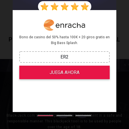
/
BlackJack
Gratis
Bono de casino del 50% hasta 100€ + 20 giros gratis en
PRUEBA TUS HABILIDADES Y JUEGA AL
Big Bass Splash.
BLACKJACK GRATIS
ER2
JUEGA AHORA
RESPONSIBLE GAMING
18+
Black-Jack.com strives to provide the best content in a safe and
responsible manner. This blackjack tool is to be used by people
over the age of 18.