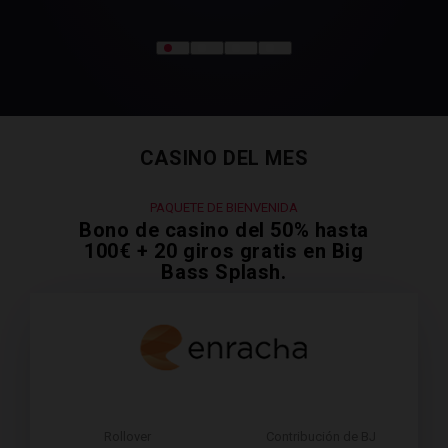
CASINO DEL MES
PAQUETE DE BIENVENIDA
Bono de casino del 50% hasta
100€ + 20 giros gratis en Big
Bass Splash.
Rollover
Contribución de BJ