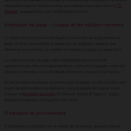
del pueblo español. Inclusive existe una variante conocida como el
“21
Spanish”,
popularizada como el Blackjack Español.
Ampliación del juego – Llegada de las múltiples variantes
Lo difuso de la historia del blackjack y la inclusión de la plataforma de
juego en línea, ha permitido el desarrollo de múltiples variantes que
difieren en sus normas, sin cambiar el objetivo principal: no pasar el 21.
La motivación para el juego online fundamenta la creación de
variaciones que ofrecen mayor beneficio o emoción al jugador sobre las
clásicas conocidas como Blackjack americano, europeo o el francés.
En las variantes modernas se permite que el jugador se retire frente a una
mano desafortunada o se mantiene oculta la jugada del crupier. Estas
incluyen el
Blackjack Surrender
, el Pontoon, Switch, El Super 21, Inglés,
Blackjack Progresivo, El Español, entre otros.
El blackjack se profesionaliza
El blackjack se popularizó en el mundo de tal manera, que pasó de ser