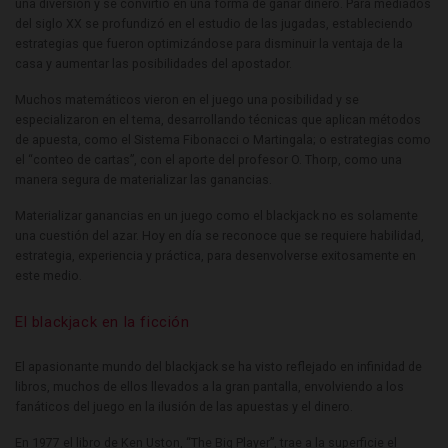
una diversión y se convirtió en una forma de ganar dinero. Para mediados
del siglo XX se profundizó en el estudio de las jugadas, estableciendo
estrategias que fueron optimizándose para disminuir la ventaja de la
casa y aumentar las posibilidades del apostador.
Muchos matemáticos vieron en el juego una posibilidad y se
especializaron en el tema, desarrollando técnicas que aplican métodos
de apuesta, como el Sistema Fibonacci o Martingala; o estrategias como
el “conteo de cartas”, con el aporte del profesor O. Thorp, como una
manera segura de materializar las ganancias.
Materializar ganancias en un juego como el blackjack no es solamente
una cuestión del azar. Hoy en día se reconoce que se requiere habilidad,
estrategia, experiencia y práctica, para desenvolverse exitosamente en
este medio.
El blackjack en la ficción
El apasionante mundo del blackjack se ha visto reflejado en infinidad de
libros, muchos de ellos llevados a la gran pantalla, envolviendo a los
fanáticos del juego en la ilusión de las apuestas y el dinero.
En 1977 el libro de Ken Uston, “The Big Player”, trae a la superficie el