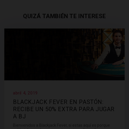
QUIZÁ TAMBIÉN TE INTERESE
abril 4, 2019
BLACKJACK FEVER EN PASTÓN:
RECIBE UN 50% EXTRA PARA JUGAR
A BJ
Bienvenidos a Blackjack Fever, si estas aquí es porque